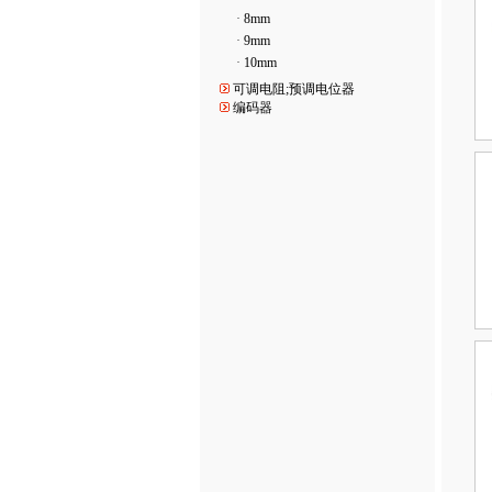
·
8mm
·
9mm
·
10mm
可调电阻;预调电位器
编码器