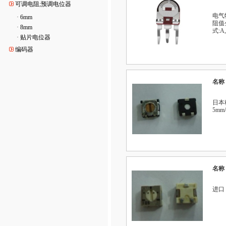
可调电阻;预调电位器
电气特
·
6mm
阻值
·
8mm
式:A,B
·
贴片电位器
编码器
名称
日本科
5mm/
名称
进口 B