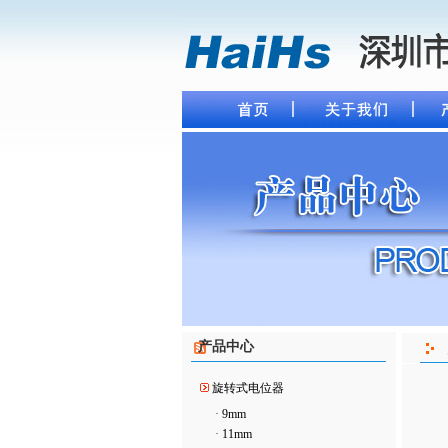
产品中心
旋转式电位器
·
9mm
·
11mm