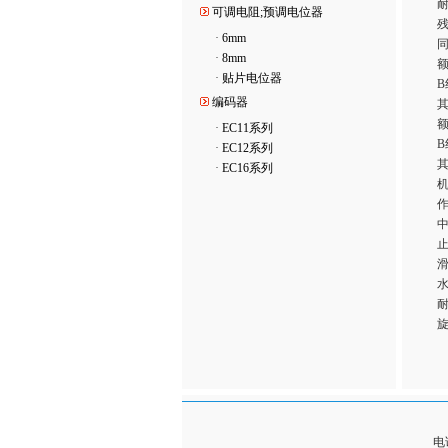
耐
可调电阻;预调电位器
残
·
6mm
同
·
8mm
·
贴片电位器
B
编码器
其
额
·
EC11系列
B
·
EC12系列
其
·
EC16系列
作
中
止动
滑
水
旋
电